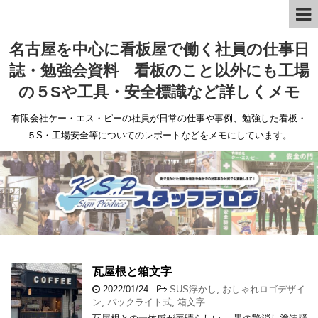
名古屋を中心に看板屋で働く社員の仕事日
誌・勉強会資料 看板のこと以外にも工場
の５Sや工具・安全標識など詳しくメモ
有限会社ケー・エス・ピーの社員が日常の仕事や事例、勉強した看板・
５S・工場安全等についてのレポートなどをメモにしています。
瓦屋根と箱文字
2022/01/24
-
SUS浮かし
,
おしゃれロゴデザイ
ン
,
バックライト式
,
箱文字