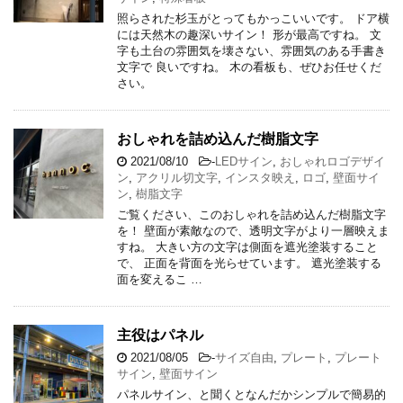
照らされた杉玉がとってもかっこいいです。 ドア横
には天然木の趣深いサイン！ 形が最高ですね。 文
字も土台の雰囲気を壊さない、雰囲気のある手書き
文字で 良いですね。 木の看板も、ぜひお任せくだ
さい。
おしゃれを詰め込んだ樹脂文字
2021/08/10
-
LEDサイン
,
おしゃれロゴデザイ
ン
,
アクリル切文字
,
インスタ映え
,
ロゴ
,
壁面サイ
ン
,
樹脂文字
ご覧ください、このおしゃれを詰め込んだ樹脂文字
を！ 壁面が素敵なので、透明文字がより一層映えま
すね。 大きい方の文字は側面を遮光塗装すること
で、 正面を背面を光らせています。 遮光塗装する
面を変えるこ …
主役はパネル
2021/08/05
-
サイズ自由
,
プレート
,
プレート
サイン
,
壁面サイン
パネルサイン、と聞くとなんだかシンプルで簡易的