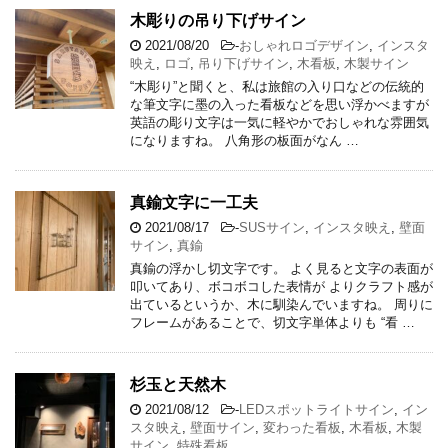
木彫りの吊り下げサイン
2021/08/20
-
おしゃれロゴデザイン
,
インスタ
映え
,
ロゴ
,
吊り下げサイン
,
木看板
,
木製サイン
“木彫り”と聞くと、私は旅館の入り口などの伝統的
な筆文字に墨の入った看板などを思い浮かべますが
英語の彫り文字は一気に軽やかでおしゃれな雰囲気
になりますね。 八角形の板面がなん …
真鍮文字に一工夫
2021/08/17
-
SUSサイン
,
インスタ映え
,
壁面
サイン
,
真鍮
真鍮の浮かし切文字です。 よく見ると文字の表面が
叩いてあり、ボコボコした表情が よりクラフト感が
出ているというか、木に馴染んでいますね。 周りに
フレームがあることで、切文字単体よりも “看 …
杉玉と天然木
2021/08/12
-
LEDスポットライトサイン
,
イン
スタ映え
,
壁面サイン
,
変わった看板
,
木看板
,
木製
サイン
,
特殊看板