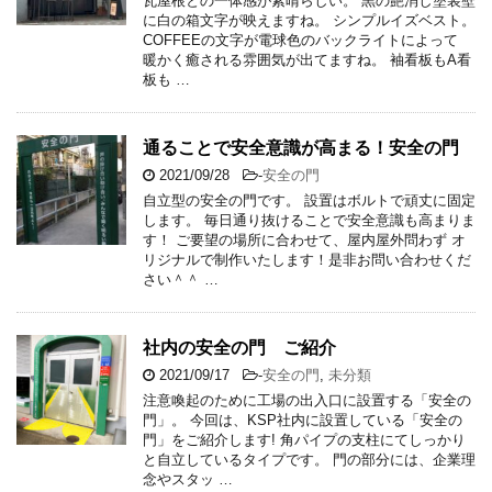
瓦屋根との一体感が素晴らしい。 黒の艶消し塗装壁
に白の箱文字が映えますね。 シンプルイズベスト。
COFFEEの文字が電球色のバックライトによって
暖かく癒される雰囲気が出てますね。 袖看板もA看
板も …
通ることで安全意識が高まる！安全の門
2021/09/28
-
安全の門
自立型の安全の門です。 設置はボルトで頑丈に固定
します。 毎日通り抜けることで安全意識も高まりま
す！ ご要望の場所に合わせて、屋内屋外問わず オ
リジナルで制作いたします！是非お問い合わせくだ
さい＾＾ …
社内の安全の門 ご紹介
2021/09/17
-
安全の門
,
未分類
注意喚起のために工場の出入口に設置する「安全の
門」。 今回は、KSP社内に設置している「安全の
門」をご紹介します! 角パイプの支柱にてしっかり
と自立しているタイプです。 門の部分には、企業理
念やスタッ …