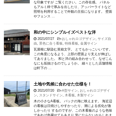
な印象ですが ご覧ください。この存在感。 パネル
もアルミ枠で厚みを出したり、アッパーライトなど
照明を利用することで外観の主役になります。 壁面
やフェンス …
和の中にシンプルイズベストな洋
2021/07/27
-
おしゃれロゴデザイン
,
サイズ自
由
,
景色に合う看板
,
特殊看板
,
金属サイン
瓦屋根に馴染む英箱文字。 とてもかっこいいです。
この角度になるよう、上部の壁面より支えが伸ばし
てありました。 和と洋の組み合わせって、なぜこん
なにも垢抜けるのでしょうか。 細々とした店舗情報
は軒下の …
土地や気候に合わせた仕様を！
2021/07/20
-
A型サイン
,
おしゃれロゴデザイ
ン
,
スタンドサイン
,
木看板
,
木製サイン
木の小さなA看板。 バックの海に映えます。 海近辺
の看板は日焼けしやすかったり、潮による劣化が激
しかったり するのですが、この木看板のような色味
であれば色褪せてもあまり 気にならないかもしれま