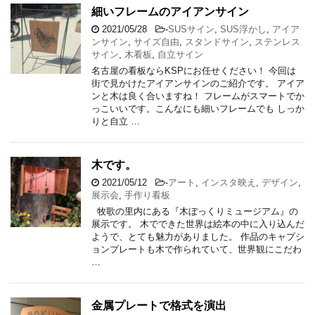
細いフレームのアイアンサイン
2021/05/28
-
SUSサイン
,
SUS浮かし
,
アイア
ンサイン
,
サイズ自由
,
スタンドサイン
,
ステンレス
サイン
,
木看板
,
自立サイン
名古屋の看板ならKSPにお任せください！ 今回は
街で見かけたアイアンサインのご紹介です。 アイア
ンと木は良く合いますね！ フレームがスマートでか
っこいいです。こんなにも細いフレームでも しっか
りと自立 …
木です。
2021/05/12
-
アート
,
インスタ映え
,
デザイン
,
展示会
,
手作り看板
牧歌の里内にある『木ぼっくりミュージアム』の
展示です。 木でできた世界は絵本の中に入り込んだ
ようで、とても魅力がありました。 作品のキャプシ
ョンプレートも木で作られていて、世界観にこだわ
…
金属プレートで格式を演出