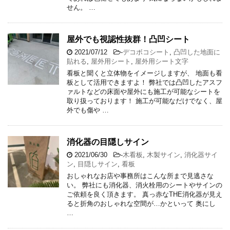
せん。 …
屋外でも視認性抜群！凸凹シート
2021/07/12
-
デコボコシート
,
凸凹した地面に
貼れる
,
屋外用シート
,
屋外用シート文字
看板と聞くと立体物をイメージしますが、 地面も看
板として活用できますよ！ 弊社では凸凹したアスフ
ァルトなどの床面や屋外にも施工が可能なシートを
取り扱っております！ 施工が可能なだけでなく、屋
外でも傷や …
消化器の目隠しサイン
2021/06/30
-
木看板
,
木製サイン
,
消化器サイ
ン
,
目隠しサイン
,
看板
おしゃれなお店や事務所はこんな所まで見逃さな
い。 弊社にも消化器、消火栓用のシートやサインの
ご依頼を良く頂きます。 真っ赤なTHE消化器が見え
ると折角のおしゃれな空間が…かといって 奥にし
…