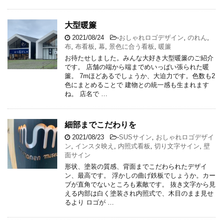
大型暖簾
2021/08/24
-
おしゃれロゴデザイン
,
のれん
,
布
,
布看板
,
幕
,
景色に合う看板
,
暖簾
お待たせしました。みんな大好き大型暖簾のご紹介
です。 店舗の端から端までめいっぱい張られた暖
簾。 7mほどあるでしょうか、大迫力です。色数も2
色にまとめることで 建物との統一感も生まれます
ね。 店名で …
細部までこだわりを
2021/08/23
-
SUSサイン
,
おしゃれロゴデザイ
ン
,
インスタ映え
,
内照式看板
,
切り文字サイン
,
壁
面サイン
形状、塗装の質感、背面までこだわられたデザイ
ン、最高です。 浮かしの曲げ鉄板でしょうか。カー
ブが直角でないところも素敵です。 抜き文字から見
える内部は白く塗装され内照式で、木目のまま見せ
るより ロゴが …