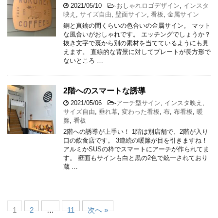
2021/05/10
-
おしゃれロゴデザイン
,
インスタ
映え
,
サイズ自由
,
壁面サイン
,
看板
,
金属サイン
銅と真鍮の間くらいの色合いの金属サイン。 マット
な風合いがおしゃれです。 エッチングでしょうか？
抜き文字で裏から別の素材を当てているようにも見
えます。 直線的な背景に対してプレートが長方形で
ないところ …
2階へのスマートな誘導
2021/05/06
-
アーチ型サイン
,
インスタ映え
,
サイズ自由
,
垂れ幕
,
変わった看板
,
布
,
布看板
,
暖
簾
,
看板
2階への誘導が上手い！ 1階は別店舗で、2階が入り
口の飲食店です。 3連続の暖簾が目を引きますね！
アルミかSUSの枠でスマートにアーチが作られてま
す。 壁面もサインも白と黒の2色で統一されており
蔵 …
1
2
…
11
次へ »