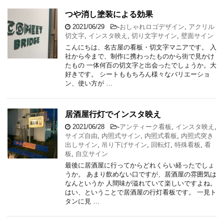
つや消し塗装による効果
2021/06/29
-
おしゃれロゴデザイン
,
アクリル
切文字
,
インスタ映え
,
切り文字サイン
,
壁面サイン
こんにちは、名古屋の看板・切文字マニアです。 入
社から今まで、制作に携わったものから街で見かけ
たもの 一体何百の切文字と出会ったでしょうか。大
好きです。 シートももちろん様々なバリエーショ
ン、使い方が …
居酒屋行灯でインスタ映え
2021/06/28
-
アンティーク看板
,
インスタ映え
,
サイズ自由
,
内照式サイン
,
内照式看板
,
内照式突き
出しサイン
,
吊り下げサイン
,
回転灯
,
特殊看板
,
看
板
,
自立サイン
最後に居酒屋に行ってからどれくらい経ったでしょ
うか。 あまり飲めない口ですが、居酒屋の雰囲気は
なんというか 人間味が溢れていて楽しいですよね。
はい、ということで居酒屋の行灯看板です。 一見ト
タンに見 …