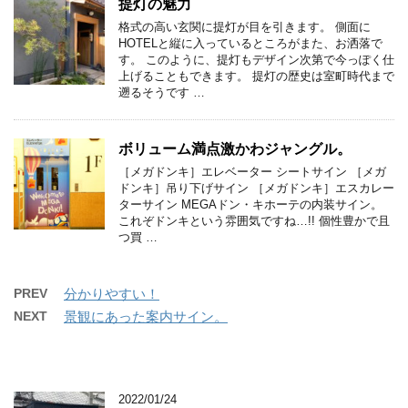
提灯の魅力
格式の高い玄関に提灯が目を引きます。 側面に
HOTELと縦に入っているところがまた、お洒落で
す。 このように、提灯もデザイン次第で今っぽく仕
上げることもできます。 提灯の歴史は室町時代まで
遡るそうです …
ボリューム満点激かわジャングル。
［メガドンキ］エレベーター シートサイン ［メガ
ドンキ］吊り下げサイン ［メガドンキ］エスカレー
ターサイン MEGAドン・キホーテの内装サイン。
これぞドンキという雰囲気ですね…!! 個性豊かで且
つ買 …
PREV
分かりやすい！
NEXT
景観にあった案内サイン。
2022/01/24