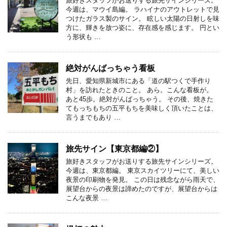
旅好きスタッフがお送りする旅先サインシリーズ。
今週は、マウイ島編。 ラハイナのアウトレットで見
つけたガラス製のサイン。 眩しい太陽の日射しを味
方に、輝きを放つ姿に、存在感を感じます。 円とい
う形状も …
絶対がんばっちゃう看板
先日、愛知県新城市にある「道の駅つくで手作り
村」を訪れたときのこと。 あら。こんな看板が。
あと45歩。絶対がんばっちゃう。 その後、焼きた
てもっちもちの五平もちを美味しく頂いたことは、
言うまでもあり …
旅先サイン【東京都編②】
旅好きスタッフがお送りする旅先サインシリーズ。
今週は、東京都編。 東京スカイツリーにて、美しい
夜景の印刷物を発見。 この日は残念ながら雨天で、
展望台からの夜景は諦めたのですが、展望台からは
こんな夜景 …