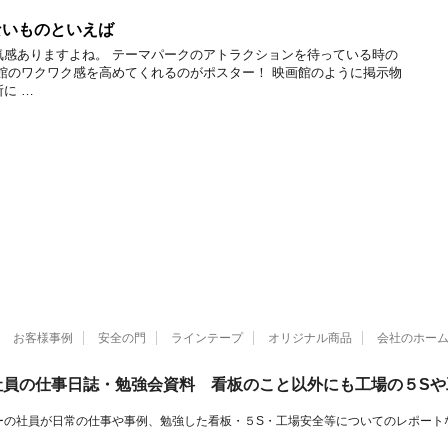
ないものといえば
気感ありますよね。 テーマパークのアトラクションを待っている時の
館のワクワク感を高めてくれるのがポスター！ 映画館のように掲示物
に …
お客様事例
安全の門
ラインテープ
オリジナル商品
会社のホー
社員の仕事日誌・勉強会資料 看板のこと以外にも工場の５Sや
ーの社員が日常の仕事や事例、勉強した看板・５S・工場安全等についてのレポート