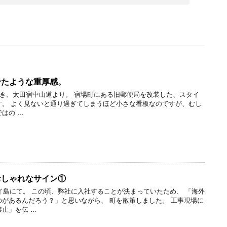
せたような重厚感。
き、太田宿中山道より。 宿場町にある旧郵便局を改装した、スタイ
す。 よく見ないと通り過ぎてしまうほど小さな看板なのですが、むし
はの …
おしゃれなサイン①
ウイ島にて。 この頃、弊社に入社することが決まっていたため、 「海外
があるんだろう？」と思いながら、 町を散策しました。 工事現場に
止」を伝 …