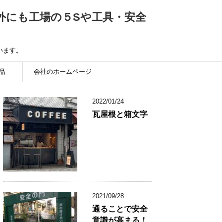
外にも工場の５Sや工具・安全
います。
品
会社のホームページ
2022/01/24
瓦屋根と箱文字
2021/09/28
通ることで安全
意識が高まる！