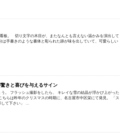
看板。 切り文字の木目が、またなんとも言えない温かみを演出して
部分は手書きのような書体と彫られた跡が味を出していて、可愛らしい
が驚きと喜びを与えるサイン
う。 フラッシュ撮影をしたら、 キレイな雪の結晶が浮かび上がった
こちらは昨年のクリスマスの時期に、名古屋市中区栄にて発見。 「ス
して下さい」 …