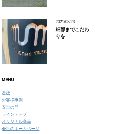
2021/08/23
細部までこだわ
りを
MENU
看板
お客様事例
安全の門
ラインテープ
オリジナル商品
会社のホームページ