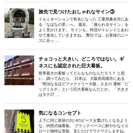
旅先で見つけたおしゃれなサイン③
イルミネーションで有名になった 三重県桑名市にあ
る「なばなの里」へ。 最近、「撮られるサイン」を
よく見かけます。 サインも、時流やトレンドとあわ
せて進化していきますね。 弊社では、お客様のニー
ズに合っ …
チョコっと大きい。どころではない。ギ
ネスにも認定された巨大看板。
世界最大の看板ってどんなものなんだろう？ と思
い、調べてみたら、 日本は、大阪府高槻市にある
「明治なるほどファクトリー大阪」さまの 通称「ビ
ッグミルチ」という巨大看板なんだとか。 「大きさ
はタテ27 …
気になるコンセプト
上下に同じ形状の3と4のピースを繋げたくなるよう
な、内照式袖看板。 ブラックベースに鮮やかなイエ
ローと独特な形状、見ただけでワクワクしますね。