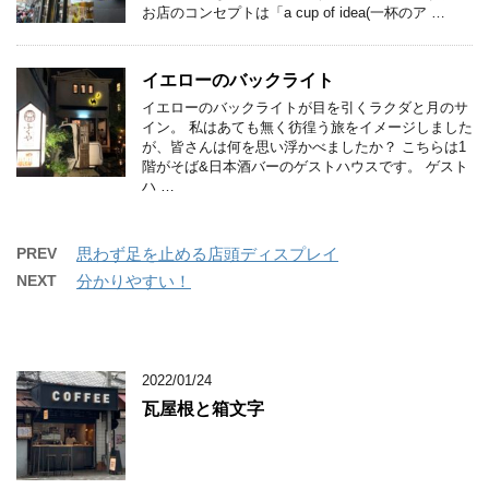
お店のコンセプトは「a cup of idea(一杯のア …
イエローのバックライト
イエローのバックライトが目を引くラクダと月のサ
イン。 私はあても無く彷徨う旅をイメージしました
が、皆さんは何を思い浮かべましたか？ こちらは1
階がそば&日本酒バーのゲストハウスです。 ゲスト
ハ …
PREV
思わず足を止める店頭ディスプレイ
NEXT
分かりやすい！
2022/01/24
瓦屋根と箱文字