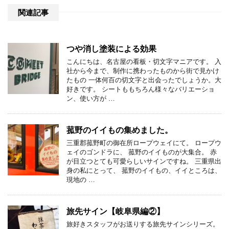
関連記事
つや消し塗装による効果
こんにちは、名古屋の看板・切文字マニアです。 入
社から今まで、制作に携わったものから街で見かけ
たもの 一体何百の切文字と出会ったでしょうか。大
好きです。 シートももちろん様々なバリエーショ
ン、使い方が …
菰野のイイもの集めました。
三重郡菰野町の御在所ロープウェイにて。 ロープウ
ェイのゴンドラに、 菰野のイイものが大集合。 赤
が目立つとても可愛らしいサインですね。 三重県出
身の私にとって、 菰野のイイもの、イイところは、
現地の …
旅先サイン【岐阜県編②】
旅好きスタッフがお送りする旅先サインシリーズ。