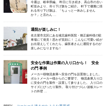
今週は、岐阜県編。 昨日に引き続き、高山市の古い
町並みより、吊り下げ旗をご紹介。 軒下で優雅に揺
れる吊り下げ旗は、「ちょっと一休みしません
か？」と言わん …
通院が楽しみに！
名古屋市北区にある城北歯科医院・矯正歯科様の駐
車場にて発見！思わず笑顔に！ こんなに可愛い絵が
お出迎えしてくれたら、歯医者さんに通院するのが
楽しみになりますね！
安全な作業は作業の入り口から！ 安全
の門 事例
メーカー様物流倉庫へ安全の門を設置致しました。
ボルトメーカー様からのご要望で、 物流倉庫入り口
に安全の門を製作・設置して参りました。 入り口の
サイズにぴったり製作。 取り付けづらい波板スレー
トの外壁 …
PREV
コーヒーを滲ませたような重厚感。