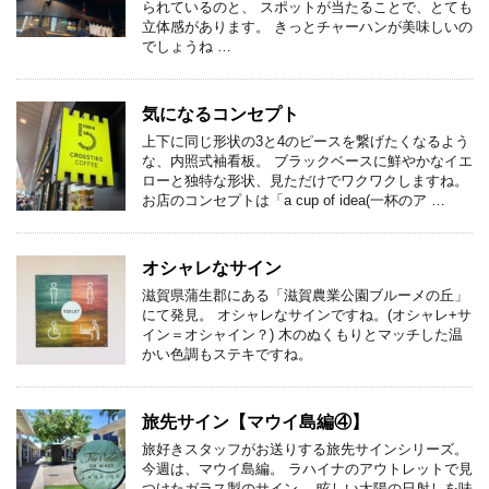
られているのと、 スポットが当たることで、とても
立体感があります。 きっとチャーハンが美味しいの
でしょうね …
気になるコンセプト
上下に同じ形状の3と4のピースを繋げたくなるよう
な、内照式袖看板。 ブラックベースに鮮やかなイエ
ローと独特な形状、見ただけでワクワクしますね。
お店のコンセプトは「a cup of idea(一杯のア …
オシャレなサイン
滋賀県蒲生郡にある「滋賀農業公園ブルーメの丘」
にて発見。 オシャレなサインですね。(オシャレ+サ
イン＝オシャイン？) 木のぬくもりとマッチした温
かい色調もステキですね。
旅先サイン【マウイ島編④】
旅好きスタッフがお送りする旅先サインシリーズ。
今週は、マウイ島編。 ラハイナのアウトレットで見
つけたガラス製のサイン。 眩しい太陽の日射しを味