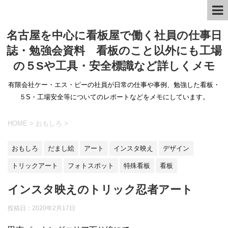
名古屋を中心に看板屋で働く社員の仕事日
誌・勉強会資料 看板のこと以外にも工場
の５Sや工具・安全標識など詳しくメモ
有限会社ケー・エス・ピーの社員が日常の仕事や事例、勉強した看板・
５S・工場安全等についてのレポートなどをメモにしています。
HOME
>
おもしろ
>
おもしろ
だまし絵
アート
インスタ映え
デザイン
トリックアート
フォトスポット
特殊看板
看板
インスタ映えのトリック忍者アート
投稿日：
2020年2月17日