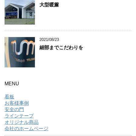
大型暖簾
2021/08/23
細部までこだわりを
MENU
看板
お客様事例
安全の門
ラインテープ
オリジナル商品
会社のホームページ