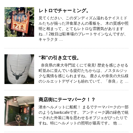
レトロでチャーミング。
見てください、このダンディズム溢れるナイスミド
ルたちが揃った洋食屋さんの看板を。 木の質感や照
明と相まって、とてもレトロな雰囲気があります
ね…! 2枚目は駐車場のプレートサインなんですが、
キャラクタ …
“和”の引き立て役。
奈良県の東大寺門近くにて発見! 歴史を感じさせる
町並みに並んでいる提灯たちからは、ノスタルジッ
クな風情を感じられますね。 鹿さんや奈良の大仏様
のシルエットデザインも紛れていて、「奈良」と …
商店街にテーマパーク！？
潜水ヘルメットに船舵！ まるでテーマパークの一部
のようなbar&cafeです。 アンティーク調の緑色で統
一された外装に海を思わせるオブジェがぴったりで
すね。特にヘルメットの照明が最高です。 他 …