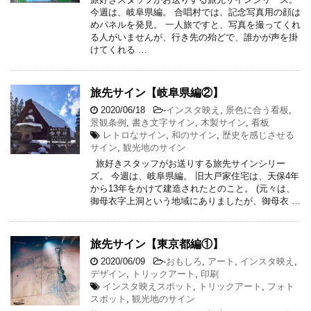
今週は、岐阜県編。 合唱村では、記念写真用の顔は
めパネルを発見。 一人旅ですと、写真を撮ってくれ
る人がいませんが、行き先の殆どで、誰かが声を掛
けてくれる …
旅先サイン【岐阜県編②】
2020/06/18
-
インスタ映え
,
景色に合う看板
,
景観条例
,
書き文字サイン
,
木製サイン
,
看板
レトロなサイン
,
和のサイン
,
歴史を感じさせる
サイン
,
観光地のサイン
旅好きスタッフがお送りする旅先サインシリー
ズ。 今週は、岐阜県編。 旧大戸家住宅は、天保4年
から13年をかけて建造されたとのこと。 (元々は、
御母衣字上洞という地域にありましたが、御母衣 …
旅先サイン【東京都編①】
2020/06/09
-
おもしろ
,
アート
,
インスタ映え
,
デザイン
,
トリックアート
,
印刷
インスタ映えスポット
,
トリックアート
,
フォト
スポット
,
観光地のサイン