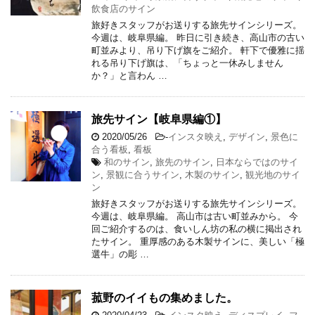
飲食店のサイン
旅好きスタッフがお送りする旅先サインシリーズ。
今週は、岐阜県編。 昨日に引き続き、高山市の古い
町並みより、吊り下げ旗をご紹介。 軒下で優雅に揺
れる吊り下げ旗は、「ちょっと一休みしません
か？」と言わん …
旅先サイン【岐阜県編①】
2020/05/26
-
インスタ映え
,
デザイン
,
景色に
合う看板
,
看板
和のサイン
,
旅先のサイン
,
日本ならではのサイ
ン
,
景観に合うサイン
,
木製のサイン
,
観光地のサイ
ン
旅好きスタッフがお送りする旅先サインシリーズ。
今週は、岐阜県編。 高山市は古い町並みから。 今
回ご紹介するのは、食いしん坊の私の横に掲出され
たサイン。 重厚感のある木製サインに、美しい「極
選牛」の彫 …
菰野のイイもの集めました。