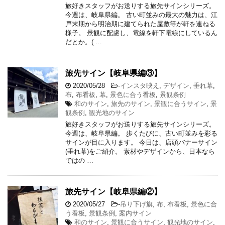
旅好きスタッフがお送りする旅先サインシリーズ。
今週は、岐阜県編。 古い町並みの最大の魅力は、江
戸末期から明治期に建てられた屋敷等が軒を連ねる
様子。 景観に配慮し、電線を軒下電線にしているん
だとか。( …
旅先サイン【岐阜県編③】
2020/05/28
-
インスタ映え
,
デザイン
,
垂れ幕
,
布
,
布看板
,
幕
,
景色に合う看板
,
景観条例
和のサイン
,
旅先のサイン
,
景観に合うサイン
,
景
観条例
,
観光地のサイン
旅好きスタッフがお送りする旅先サインシリーズ。
今週は、岐阜県編。 歩くたびに、古い町並みを彩る
サインが目に入ります。 今日は、店頭バナーサイン
(垂れ幕)をご紹介。 素材やデザインから、日本なら
ではの …
旅先サイン【岐阜県編②】
2020/05/27
-
吊り下げ旗
,
布
,
布看板
,
景色に合
う看板
,
景観条例
,
案内サイン
和のサイン
,
景観に合うサイン
,
観光地のサイン
,