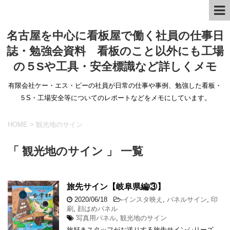
名古屋を中心に看板屋で働く社員の仕事日
誌・勉強会資料 看板のこと以外にも工場
の５Sや工具・安全標識など詳しくメモ
有限会社ケー・エス・ピーの社員が日常の仕事や事例、勉強した看板・
５S・工場安全等についてのレポートなどをメモにしています。
HOME
>
観光地のサイン
「 観光地のサイン 」 一覧
旅先サイン【岐阜県編③】
2020/06/18
-
インスタ映え
,
パネルサイン
,
印
刷
,
顔はめパネル
写真用パネル
,
観光地のサイン
旅好きスタッフがお送りする旅先サインシリーズ。