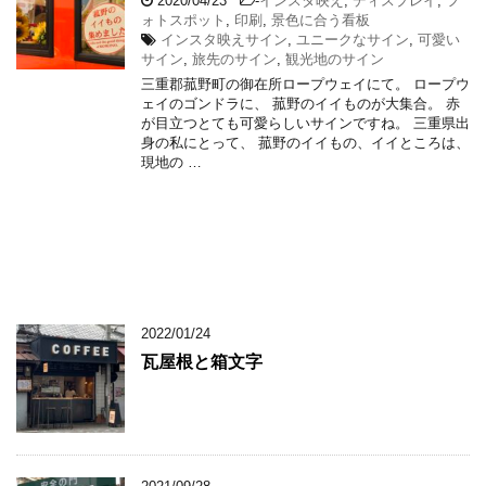
2020/04/23
-
インスタ映え
,
ディスプレイ
,
フ
ォトスポット
,
印刷
,
景色に合う看板
インスタ映えサイン
,
ユニークなサイン
,
可愛い
サイン
,
旅先のサイン
,
観光地のサイン
三重郡菰野町の御在所ロープウェイにて。 ロープウ
ェイのゴンドラに、 菰野のイイものが大集合。 赤
が目立つとても可愛らしいサインですね。 三重県出
身の私にとって、 菰野のイイもの、イイところは、
現地の …
2022/01/24
瓦屋根と箱文字