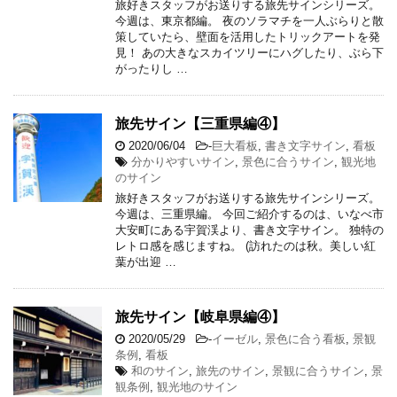
旅好きスタッフがお送りする旅先サインシリーズ。
今週は、東京都編。 夜のソラマチを一人ぶらりと散
策していたら、壁面を活用したトリックアートを発
見！ あの大きなスカイツリーにハグしたり、ぶら下
がったりし …
旅先サイン【三重県編④】
2020/06/04
-
巨大看板
,
書き文字サイン
,
看板
分かりやすいサイン
,
景色に合うサイン
,
観光地
のサイン
旅好きスタッフがお送りする旅先サインシリーズ。
今週は、三重県編。 今回ご紹介するのは、いなべ市
大安町にある宇賀渓より、書き文字サイン。 独特の
レトロ感を感じますね。 (訪れたのは秋。美しい紅
葉が出迎 …
旅先サイン【岐阜県編④】
2020/05/29
-
イーゼル
,
景色に合う看板
,
景観
条例
,
看板
和のサイン
,
旅先のサイン
,
景観に合うサイン
,
景
観条例
,
観光地のサイン