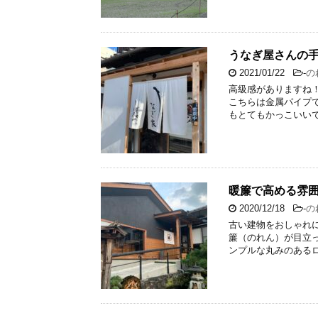
うなぎ屋さんの
2021/01/22
-
の
高級感がありますね！
こちらは金属パイプで
もとてもかっこいいで
暖簾で高める雰
2020/12/18
-
の
古い建物をおしゃれ
簾（のれん）が目立
ンプルな丸みのあるロ