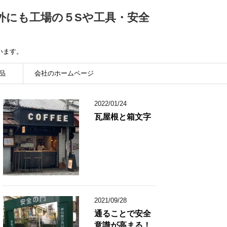
外にも工場の５Sや工具・安全
います。
品
会社のホームページ
2022/01/24
瓦屋根と箱文字
2021/09/28
通ることで安全
意識が高まる！