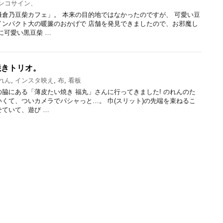
ンコサイン、
倉乃豆柴カフェ」。 本来の目的地ではなかったのですが、 可愛い豆
インパクト大の暖簾のおかげで 店舗を発見できましたので、お邪魔し
に可愛い黒豆柴 …
焼きトリオ。
れん
,
インスタ映え
,
布
,
看板
脇にある「薄皮たい焼き 福丸」さんに行ってきました! のれんのた
くて、ついカメラでパシャっと…。 巾(スリット)の先端を束ねるこ
ていて、遊び …