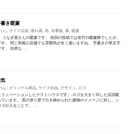
手書き暖簾
れん
,
サイズ自由
,
垂れ幕
,
布
,
布看板
,
幕
,
暖簾
 うなぎ屋さんの暖簾です。 前回の投稿では老竹の暖簾棒でしたが、
す。 同じ和風の店舗でも雰囲気が全く違いますね。 手書きの筆文字
す。 自然な …
囲気
れん
,
オリジナル商品
,
サイズ自由
,
デザイン
,
ロゴ
にリノベーションしたゲストハウスです。 ロゴを大きく印した店頭暖
っています。 黒の塗り壁で引き締められた建物のイメージに対し、シ
ゴが入ることで、 …