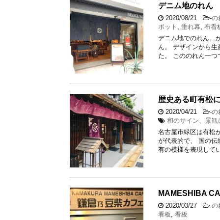
デニム地のれん
2020/08/21
-
の
ポット
,
垂れ幕
,
布看
デニム地でのれん…
ん。 デザインから生
た。 こののれん一つ
歴史ある町有松
2020/04/21
-
の
和のサイン、景観
名古屋市緑区は有松か
が代表的で、 国の伝
有の模様を表現してい
MAMESHIBA C
2020/03/27
-
の
看板
,
看板