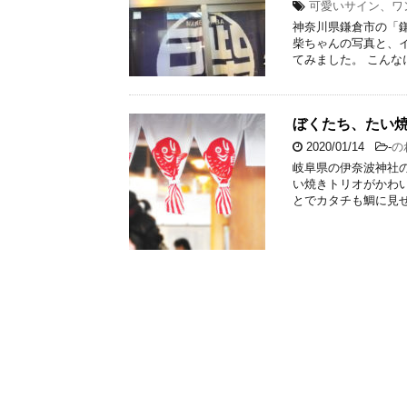
可愛いサイン、ワ
神奈川県鎌倉市の「鎌
柴ちゃんの写真と、
てみました。 こんな
ぼくたち、たい
2020/01/14
-
の
岐阜県の伊奈波神社の
い焼きトリオがかわい
とでカタチも鯛に見せ