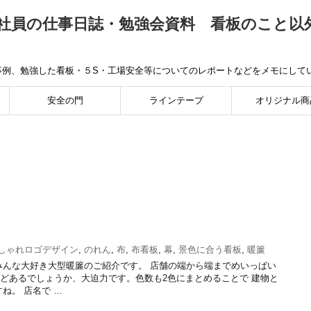
社員の仕事日誌・勉強会資料 看板のこと以
事例、勉強した看板・５S・工場安全等についてのレポートなどをメモにして
安全の門
ラインテープ
オリジナル商
しゃれロゴデザイン
,
のれん
,
布
,
布看板
,
幕
,
景色に合う看板
,
暖簾
みんな大好き大型暖簾のご紹介です。 店舗の端から端までめいっぱい
ほどあるでしょうか、大迫力です。色数も2色にまとめることで 建物と
ね。 店名で …