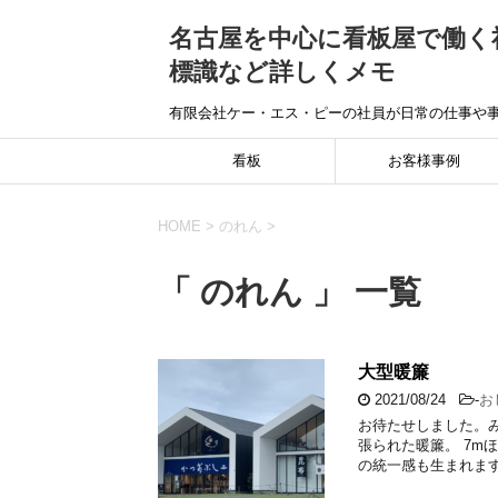
名古屋を中心に看板屋で働く
標識など詳しくメモ
有限会社ケー・エス・ピーの社員が日常の仕事や
看板
お客様事例
HOME
>
のれん
>
「 のれん 」 一覧
大型暖簾
2021/08/24
-
お
お待たせしました。
張られた暖簾。 7m
の統一感も生まれます