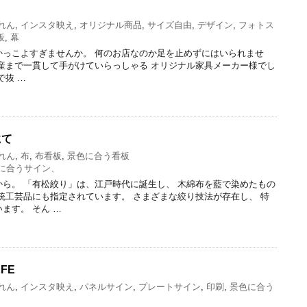
れん
,
インスタ映え
,
オリジナル商品
,
サイズ自由
,
デザイン
,
フォトス
板
,
幕
かっこよすぎませんか。 何のお店なのか足を止めずにはいられませ
産まで一貫して手がけていらっしゃる オリジナル家具メーカー様でし
で抜 …
にて
れん
,
布
,
布看板
,
景色に合う看板
に合うサイン、
ら。 「有松絞り」は、江戸時代に誕生し、 木綿布を藍で染めたもの
統工芸品にも指定されています。 さまざまな絞り技法が存在し、 特
ます。 そん …
AFE
れん
,
インスタ映え
,
パネルサイン
,
プレートサイン
,
印刷
,
景色に合う