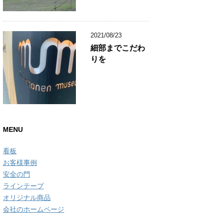
2021/08/23
細部までこだわ
りを
MENU
看板
お客様事例
安全の門
ラインテープ
オリジナル商品
会社のホームページ