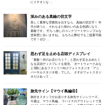
にイチオシな …
深みのある真鍮の切文字
美しく重厚な雰囲気を出すなら、真鍮の切文字！ 年
月が経つと、それもまた味わいのある色調になり、
素敵です。 打ちっ放しのコンクリートやシンプルな
塗装壁に合いますね。 もちろん弊社でもご提案可能
です！ぜひ …
思わず足を止める店頭ディスプレイ
「素敵！何のお店だろう？」と思わず足を止めたく
なる店頭ディスプレイを発見。 ポートウォークみな
と3階にあるファミリー向けフォトスタジオ「アニ
バーサルスタジオ様」でした。 さすがフォトスタジ
オだけあって …
旅先サイン【マウイ島編④】
旅好きスタッフがお送りする旅先サインシリーズ。
今週は、マウイ島編。 ラハイナのアウトレットで見