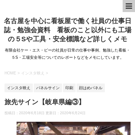
名古屋を中心に看板屋で働く社員の仕事日
誌・勉強会資料 看板のこと以外にも工場
の５Sや工具・安全標識など詳しくメモ
有限会社ケー・エス・ピーの社員が日常の仕事や事例、勉強した看板・
５S・工場安全等についてのレポートなどをメモにしています。
HOME
>
インスタ映え
>
インスタ映え
パネルサイン
印刷
顔はめパネル
旅先サイン【岐阜県編③】
投稿日：2020年6月18日 更新日：
2020年6月24日