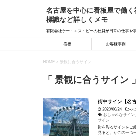
名古屋を中心に看板屋で働く
標識など詳しくメモ
有限会社ケー・エス・ピーの社員が日常の仕事や
看板
お客様事例
HOME
>
景観に合うサイン
「 景観に合うサイン 
街中サイン【名
2020/06/24
-
未
おしゃれなサイン
サイン
街を彩るサインをご紹
見ると、かごの一つ