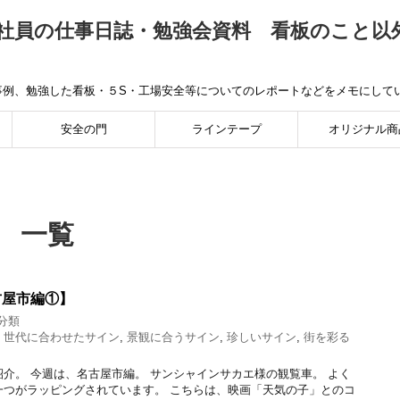
社員の仕事日誌・勉強会資料 看板のこと以
事例、勉強した看板・５S・工場安全等についてのレポートなどをメモにして
安全の門
ラインテープ
オリジナル商
」 一覧
古屋市編①】
分類
,
世代に合わせたサイン
,
景観に合うサイン
,
珍しいサイン
,
街を彩る
介。 今週は、名古屋市編。 サンシャインサカエ様の観覧車。 よく
一つがラッピングされています。 こちらは、映画「天気の子」とのコ