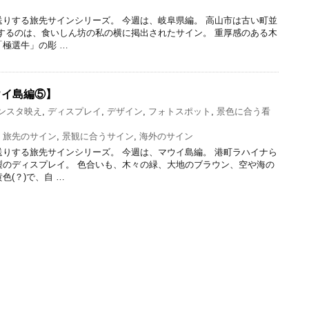
りする旅先サインシリーズ。 今週は、岐阜県編。 高山市は古い町並
するのは、食いしん坊の私の横に掲出されたサイン。 重厚感のある木
極選牛」の彫 …
ウイ島編⑤】
ンスタ映え
,
ディスプレイ
,
デザイン
,
フォトスポット
,
景色に合う看
,
旅先のサイン
,
景観に合うサイン
,
海外のサイン
りする旅先サインシリーズ。 今週は、マウイ島編。 港町ラハイナら
製のディスプレイ。 色合いも、木々の緑、大地のブラウン、空や海の
色(？)で、自 …