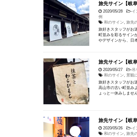
旅先サイン【岐
2020/05/28
-
イ
例
和のサイン
,
旅先
旅好きスタッフがお送
町並みを彩るサインが
やデザインから、日本
旅先サイン【岐
2020/05/27
-
吊
和のサイン
,
景観
旅好きスタッフがお送
高山市の古い町並み
ょっと一休みしません
旅先サイン【岐
2020/05/26
-
イ
和のサイン
,
旅先