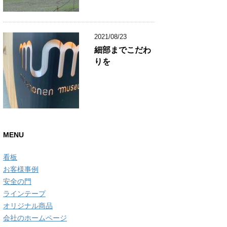
2021/08/23
細部までこだわ
りを
MENU
看板
お客様事例
安全の門
ラインテープ
オリジナル商品
会社のホームページ