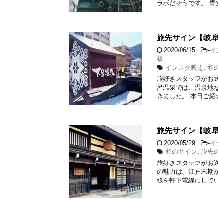
ラボだそうです。 青
旅先サイン【岐
2020/06/15
-
イ
板
インスタ映え
,
和
旅好きスタッフがお送
呂温泉では、温泉地
きました。 本日ご紹
旅先サイン【岐
2020/05/29
-
イ
和のサイン
,
旅先
旅好きスタッフがお送
の魅力は、江戸末期
線を軒下電線にしてい