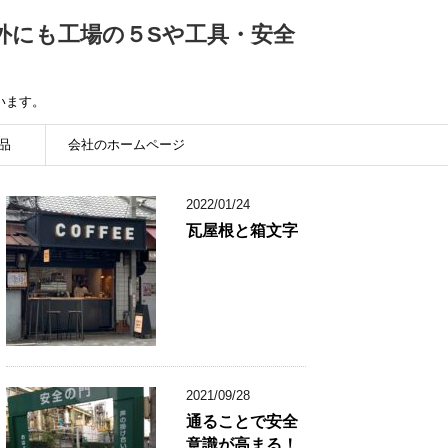
外にも工場の５Sや工具・安全
います。
品
会社のホームページ
2022/01/24
瓦屋根と箱文字
2021/09/28
通ることで安全
意識が高まる！