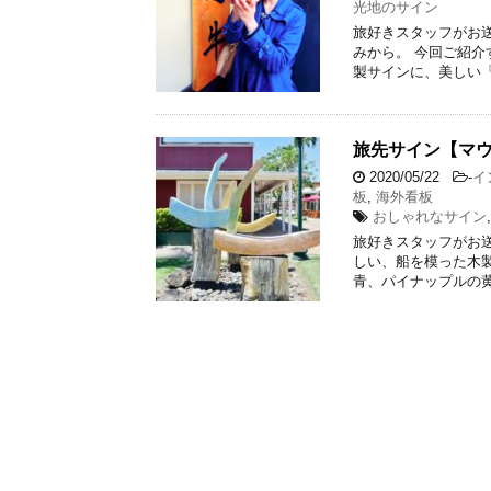
光地のサイン
旅好きスタッフがお送
みから。 今回ご紹介
製サインに、美しい「
旅先サイン【マ
2020/05/22
-
イ
板
,
海外看板
おしゃれなサイン
旅好きスタッフがお送
しい、船を模った木
青、パイナップルの黄