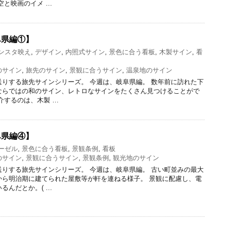
空と映画のイメ …
阜県編①】
ンスタ映え
,
デザイン
,
内照式サイン
,
景色に合う看板
,
木製サイン
,
看
のサイン
,
旅先のサイン
,
景観に合うサイン
,
温泉地のサイン
りする旅先サインシリーズ。 今週は、岐阜県編。 数年前に訪れた下
ならではの和のサイン、レトロなサインをたくさん見つけることがで
介するのは、木製 …
阜県編④】
ーゼル
,
景色に合う看板
,
景観条例
,
看板
のサイン
,
景観に合うサイン
,
景観条例
,
観光地のサイン
りする旅先サインシリーズ。 今週は、岐阜県編。 古い町並みの最大
から明治期に建てられた屋敷等が軒を連ねる様子。 景観に配慮し、電
るんだとか。( …