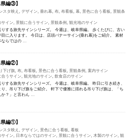
阜県編③】
ンスタ映え
,
デザイン
,
垂れ幕
,
布
,
布看板
,
幕
,
景色に合う看板
,
景観条
のサイン
,
景観に合うサイン
,
景観条例
,
観光地のサイン
りする旅先サインシリーズ。 今週は、岐阜県編。 歩くたびに、古い
目に入ります。 今日は、店頭バナーサイン(垂れ幕)をご紹介。 素材
ならではの …
阜県編②】
り下げ旗
,
布
,
布看板
,
景色に合う看板
,
景観条例
,
案内サイン
に合うサイン
,
観光地のサイン
,
飲食店のサイン
りする旅先サインシリーズ。 今週は、岐阜県編。 昨日に引き続き、
より、吊り下げ旗をご紹介。 軒下で優雅に揺れる吊り下げ旗は、「ち
か？」と言わん …
阜県編①】
ンスタ映え
,
デザイン
,
景色に合う看板
,
看板
のサイン
,
日本ならではのサイン
,
景観に合うサイン
,
木製のサイン
,
観